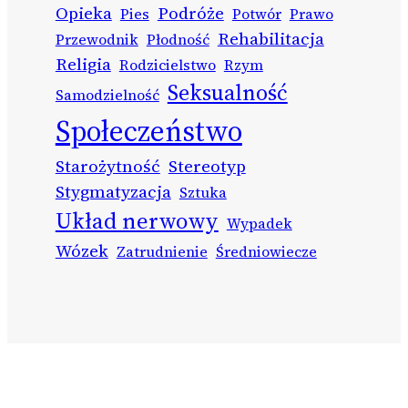
Opieka
Podróże
Pies
Potwór
Prawo
Rehabilitacja
Przewodnik
Płodność
Religia
Rodzicielstwo
Rzym
Seksualność
Samodzielność
Społeczeństwo
Starożytność
Stereotyp
Stygmatyzacja
Sztuka
Układ nerwowy
Wypadek
Wózek
Zatrudnienie
Średniowiecze
ABC Adam Przepłata