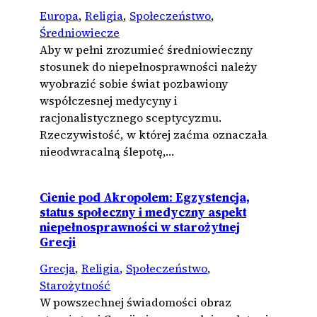
Europa
, 
Religia
, 
Społeczeństwo
, 
Średniowiecze
Aby w pełni zrozumieć średniowieczny
stosunek do niepełnosprawności należy
wyobrazić sobie świat pozbawiony
współczesnej medycyny i
racjonalistycznego sceptycyzmu.
Rzeczywistość, w której zaćma oznaczała
nieodwracalną ślepotę,…
Cienie pod Akropolem: Egzystencja,
status społeczny i medyczny aspekt
niepełnosprawności w starożytnej
Grecji
Grecja
, 
Religia
, 
Społeczeństwo
, 
Starożytność
W powszechnej świadomości obraz