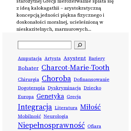
starożytnej Grecji nierozerwalnie splata się
z ideą kalokagathii – arystokratyczną
koncepcją jedności piękna fizycznego i
doskonałości moralnej, ucieleśnioną w
nieskazitelnych, marmurowych…
Search
Asystent
Amputacja
Artysta
Bariery
Charcot-Marie-Tooth
Bohater
Choroba
Chirurgia
Dofinansowanie
Dogoterapia
Dyskryminacja
Dziecko
Genetyka
Europa
Grecja
Integracja
Miłość
Literatura
Mobilność
Neurologia
Niepełnosprawność
Ofiara