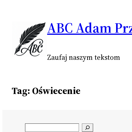
Przejdź
do
ABC Adam Prz
treści
Zaufaj naszym tekstom
Tag:
Oświecenie
Search