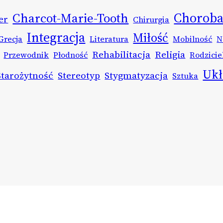
Chorob
Charcot-Marie-Tooth
er
Chirurgia
Integracja
Miłość
Grecja
Literatura
Mobilność
N
Rehabilitacja
Religia
Przewodnik
Płodność
Rodzicie
Uk
Starożytność
Stereotyp
Stygmatyzacja
Sztuka