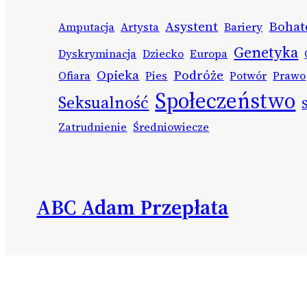
Asystent
Bohat
Amputacja
Artysta
Bariery
Genetyka
Dyskryminacja
Dziecko
Europa
Opieka
Podróże
Ofiara
Pies
Potwór
Prawo
Społeczeństwo
Seksualność
Zatrudnienie
Średniowiecze
ABC Adam Przepłata