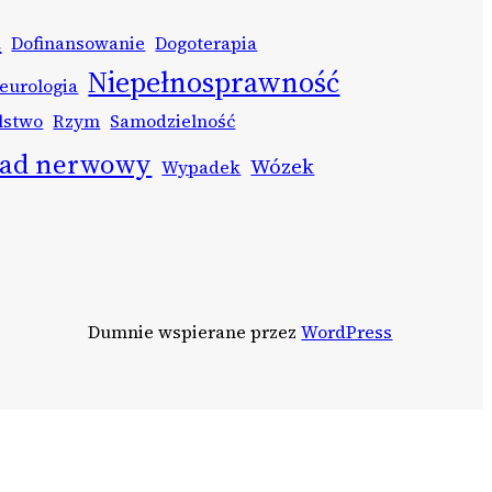
a
Dofinansowanie
Dogoterapia
Niepełnosprawność
eurologia
lstwo
Rzym
Samodzielność
ład nerwowy
Wózek
Wypadek
Dumnie wspierane przez
WordPress