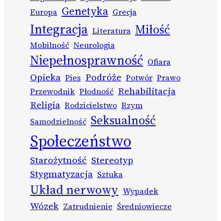
Genetyka
Europa
Grecja
Integracja
Miłość
Literatura
Mobilność
Neurologia
Niepełnosprawność
Ofiara
Opieka
Podróże
Pies
Potwór
Prawo
Rehabilitacja
Przewodnik
Płodność
Religia
Rodzicielstwo
Rzym
Seksualność
Samodzielność
Społeczeństwo
Starożytność
Stereotyp
Stygmatyzacja
Sztuka
Układ nerwowy
Wypadek
Wózek
Zatrudnienie
Średniowiecze