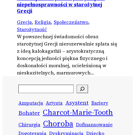
niepełnosprawności w starożytnej
Grecji
Grecja
, 
Religia
, 
Społeczeństwo
, 
Starożytność
W powszechnej świadomości obraz
starożytnej Grecji nierozerwalnie splata się
z ideą kalokagathii – arystokratyczną
koncepcją jedności piękna fizycznego i
doskonałości moralnej, ucieleśnioną w
nieskazitelnych, marmurowych…
Search
Asystent
Amputacja
Artysta
Bariery
Charcot-Marie-Tooth
Bohater
Choroba
Chirurgia
Dofinansowanie
Dogoterapia
Dyskryminacja
Dziecko