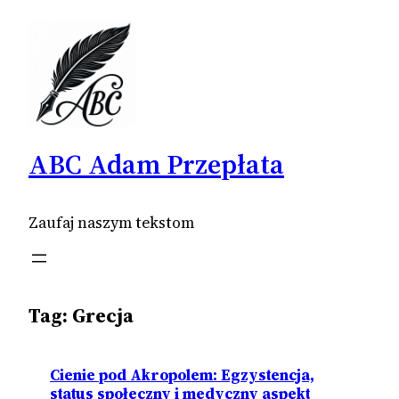
Przejdź
do
treści
ABC Adam Przepłata
Zaufaj naszym tekstom
Tag:
Grecja
Cienie pod Akropolem: Egzystencja,
status społeczny i medyczny aspekt